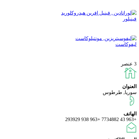
فينيلور
ليفوكاست
3 عنصر
العنوان
سوريا, طرطوس
الهاتف
+963 938 293929
+963 43 7734882