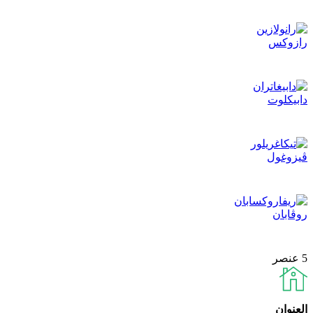
رازوكس
دابيكلوت
ڨيزوغول
روڨابان
5 عنصر
العنوان